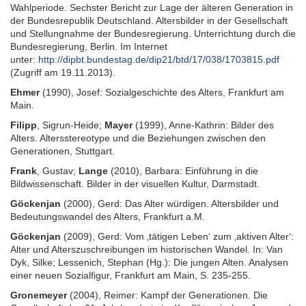
Wahlperiode. Sechster Bericht zur Lage der älteren Generation in
der Bundesrepublik Deutschland. Altersbilder in der Gesellschaft
und Stellungnahme der Bundesregierung. Unterrichtung durch die
Bundesregierung, Berlin. Im Internet
unter:
http://dipbt.bundestag.de/dip21/btd/17/038/1703815.pdf
(Zugriff am 19.11.2013).
Ehmer
(1990), Josef: Sozialgeschichte des Alters, Frankfurt am
Main.
Filipp
, Sigrun-Heide;
Mayer
(1999), Anne-Kathrin: Bilder des
Alters. Altersstereotype und die Beziehungen zwischen den
Generationen, Stuttgart.
Frank
, Gustav;
Lange
(2010), Barbara: Einführung in die
Bildwissenschaft. Bilder in der visuellen Kultur, Darmstadt.
Göckenjan
(2000), Gerd: Das Alter würdigen. Altersbilder und
Bedeutungswandel des Alters, Frankfurt a.M.
Göckenjan
(2009), Gerd: Vom ‚tätigen Leben‘ zum ‚aktiven Alter‘:
Alter und Alterszuschreibungen im historischen Wandel. In: Van
Dyk, Silke; Lessenich, Stephan (Hg.): Die jungen Alten. Analysen
einer neuen Sozialfigur, Frankfurt am Main, S. 235-255.
Gronemeyer
(2004), Reimer: Kampf der Generationen. Die