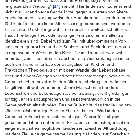
den Fokus geraten, so dass Sabine Femers sogar von einer
„ergrauenden Werbung“
[14]
spricht. Hier finden sich zunehmend
nicht nur Jugend verheißende Mittel gegen alle Arten von Alters­
erscheinungen – vorzugsweise der Hautalterung –, sondern auch
für Produkte, die an keine Alters­klasse gebunden sind, werden in
Einzel­fällen Darsteller gewählt, die durch ihr weißes, schütteres
Haar, ihre faltige Haut oder sonstige Kenn­zeichen als älter zu
identi­fizieren sind. Dabei wird zum Teil mit über­kommenen Vor­
stellungen gebrochen und die Senioren und Seniorinnen geraten
in ungewohnter Weise in den Blick. Dieser Trend ist zwar wahr­
nehmbar, aber noch deutlich ausbaufähig. Ausbau­fähig ist sicher
auch ein Trend innerhalb der evangelischen Kirchen und
Praktischen Theologie, sich mit dem Wandel der Lebens­phase
Alter und einem Ablegen verhärteter Alters­stereotype, was die im
Gemeinde­leben anzu­treffenden Älteren anbelangt, zu befassen.
Es gilt Vielfalt wahrzunehmen, ältere Menschen mit anderen
Lebens­stilen und Lebens­lagen als vor zwanzig, dreißig oder gar
fünfzig Jahren anzusprechen und selbst­verantwortlich in die
Gemeinschaft einzubinden. Das heißt ja nicht, das fragile und tat­
sächlich hilfs­bedürftige Alter im Stich zu lassen. Wird in den
Gemeinden Selbst­organisations­fähigkeit Älterer für möglich
gehalten und ihnen daher mehr Freiraum zur Selbst­organisation
einge­räumt, ist es möglich Ambivalenzen zwischen Alt und Jung
mit dem Ziel, eine gemein­same Lösung zu finden, zur Sprache zu