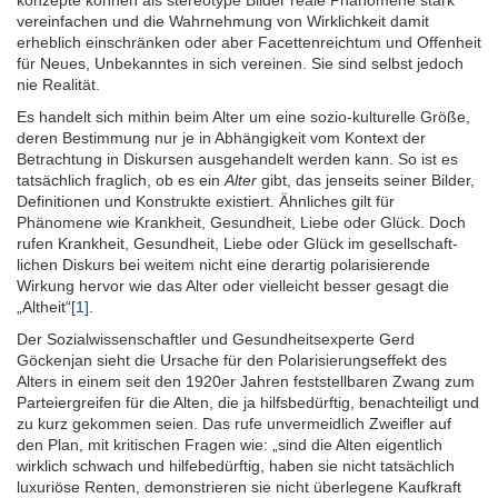
konzepte können als stereotype Bilder reale Phänomene stark
vereinfachen und die Wahr­nehmung von Wirklich­keit damit
erheblich einschränken oder aber Facetten­reichtum und Offenheit
für Neues, Unbe­kanntes in sich vereinen. Sie sind selbst jedoch
nie Realität.
Es handelt sich mithin beim Alter um eine sozio-kulturelle Größe,
deren Bestimmung nur je in Abhängig­keit vom Kontext der
Betrachtung in Diskursen ausge­handelt werden kann. So ist es
tatsächlich fraglich, ob es ein
Alter
gibt, das jenseits seiner Bilder,
Definitionen und Kon­strukte existiert. Ähnliches gilt für
Phänomene wie Krankheit, Gesund­heit, Liebe oder Glück. Doch
rufen Krankheit, Gesundheit, Liebe oder Glück im gesellschaft­
lichen Diskurs bei weitem nicht eine derartig polarisierende
Wirkung hervor wie das Alter oder vielleicht besser gesagt die
„Altheit“
[1]
.
Der Sozial­wissenschaftler und Gesund­heits­experte Gerd
Göckenjan sieht die Ursache für den Polarisierungs­effekt des
Alters in einem seit den 1920er Jahren feststellbaren Zwang zum
Partei­ergreifen für die Alten, die ja hilfsbedürftig, benach­teiligt und
zu kurz gekommen seien. Das rufe unver­meidlich Zweifler auf
den Plan, mit kritischen Fragen wie: „sind die Alten eigentlich
wirklich schwach und hilfe­bedürftig, haben sie nicht tat­sächlich
luxuriöse Renten, demonstrieren sie nicht über­legene Kauf­kraft