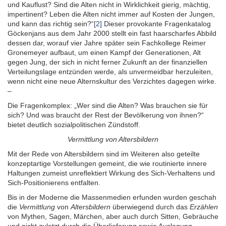
und Kauf­lust? Sind die Alten nicht in Wirklich­keit gierig, mächtig,
impertinent? Leben die Alten nicht immer auf Kosten der Jungen,
und kann das richtig sein?“
[2]
Dieser provo­kante Fragen­katalog
Göckenjans aus dem Jahr 2000 stellt ein fast haar­scharfes Abbild
dessen dar, worauf vier Jahre später sein Fach­kollege Reimer
Gronemeyer aufbaut, um einen Kampf der Generationen, Alt
gegen Jung, der sich in nicht ferner Zukunft an der finan­ziellen
Verteilungs­lage entzünden werde, als unver­meidbar herzuleiten,
wenn nicht eine neue Alterns­kultur des Verzichtes dagegen wirke.
–
Die Fragenkomplex: „Wer sind die Alten? Was brauchen sie für
sich? Und was braucht der Rest der Bevölkerung von ihnen?“
bietet deutlich sozial­politischen Zündstoff.
Vermittlung von Altersbildern
Mit der Rede von Alters­bildern sind im Weiteren also geteilte
konzeptartige Vorstellungen gemeint, die wie routinierte innere
Haltungen zumeist unreflektiert Wirkung des Sich-Verhaltens und
Sich-Positionierens entfalten.
Bis in der Moderne die Massen­medien erfunden wurden geschah
die
Vermittlung
von
Altersbildern
überwiegend durch das
Erzählen
von Mythen, Sagen, Märchen, aber auch durch Sitten, Gebräuche