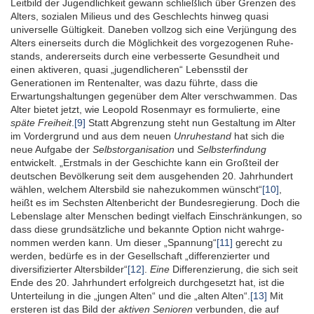
Leitbild der Jugend­lichkeit gewann schließlich über Grenzen des
Alters, sozialen Milieus und des Geschlechts hinweg quasi
universelle Gültigkeit. Daneben vollzog sich eine Ver­jüngung des
Alters einerseits durch die Möglichkeit des vorge­zogenen Ruhe­
stands, anderer­seits durch eine ver­besserte Gesund­heit und
einen aktiveren, quasi „jugend­licheren“ Lebens­stil der
Generationen im Renten­alter, was dazu führte, dass die
Erwartungs­haltungen gegenüber dem Alter ver­schwammen. Das
Alter bietet jetzt, wie Leopold Rosenmayr es formulierte, eine
späte Freiheit
.
[9]
Statt Abgrenzung steht nun Gestaltung im Alter
im Vorder­grund und aus dem neuen
Unruhe­stand
hat sich die
neue Aufgabe der
Selbst­organisation
und
Selbst­erfindung
entwickelt. „Erstmals in der Geschichte kann ein Großteil der
deutschen Bevölkerung seit dem ausgehenden 20. Jahrhundert
wählen, welchem Alters­bild sie nahezukommen wünscht“
[10]
,
heißt es im Sechsten Altenbericht der Bundesregierung. Doch die
Lebens­lage alter Menschen bedingt vielfach Ein­schränkungen, so
dass diese grund­sätzliche und bekannte Option nicht wahrge­
nommen werden kann. Um dieser „Spannung“
[11]
gerecht zu
werden, bedürfe es in der Gesell­schaft „differen­zierter und
diversi­fizierter Alters­bilder“
[12]
.
Eine
Differen­zierung, die sich seit
Ende des 20. Jahr­hundert erfolg­reich durch­gesetzt hat, ist die
Unter­teilung in die „jungen Alten“ und die „alten Alten“.
[13]
Mit
ersteren ist das Bild der
aktiven Senioren
verbunden, die auf