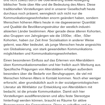
und nicht zuletzt durch die Überlieferung sowie Auslegung
biblischer Texte über Alte und die Bedeutung des Alters. Diese
traditi­onellen Vorstel­lungen sind in unserer Gesellschaft heute
durchaus noch präsent, wenn­gleich sich nicht nur die
Kommunikations­gewohn­heiten enorm geändert haben, sondern
Menschen höheren Alters heute in nie dagewesener Quantität
und Qualität die Bevölkerungs­struktur der westlich-industri­
alisierten Länder bestimmen. Aber gerade diese älteren Kohorten,
also Gruppen von Jahrgängen wie die 1930er, -40er, -50er
Kohorten, haben zur Zeit ihrer Sozialisation in anderer Weise
gelernt, was Alter bedeutet, als junge Menschen heute angesichts
von Globalisierung, von stark gewandelten Kommunikations­
möglichkeiten und Kommunikations­gewohnheiten.
Einen besonderen Einfluss auf das Erlernen von Altersbildern
üben Kommunikationsmedien und hier freilich auch Werbung aus.
Spezifische Prägungen von Altersbildern erfolgen außerdem
besonders über die Bedarfe von Berufsgruppen, die viel mit
Menschen höheren Alters in Kontakt kommen. Noch eher weniger
erforscht, aber grundsätzlich auch in der sozialgerontologischen
Literatur als Wirkfaktor zur Entwicklung von Altersbildern mit
bedacht, ist die private Kommunikation. Damit sich hier
Vorstellungen ausdifferenzieren und allzu feste Stereotype
hinterfragt werden können, braucht es Räume für aktive
Begegnungen der Generationen. Diese zu schaffen und zu