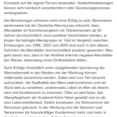
Konzepte auf die eigene Person anwenden. Gedächtnis­leistungen
können sich hierdurch ver­schlechtern oder Genesungs­prozesse
ver­langsamen.
Die Bemühungen scheinen nicht ohne Erfolg zu sein. Bemerkens­
werter­weise hat der Deutsche Alters­survey erbracht, dass
Altersbilder im Kohorten­vergleich mit Teilnehmenden ab 40
Jahren durch­schnittlich umso positiver beschrieben werden, je
jünger die befragte Alters­gruppe ist. Und im Vergleich zwischen
Erhebungen von 1996, 2002 und 2008 sind auch in den älteren
Kohorten die Alters­bilder durch­schnittlich positiver geworden. Man
geht davon aus, dass in der Kindheit erlernte negative Altersbilder
der Älteren, lebens­lang einen Einfluss­faktor bilden.
Auch Erfolge hinsichtlich einer rückgehenden Ignorierung der
Alterns­thematik in den Medien wie der Werbung können
mittlerweile verzeichnet werden. Dabei wird zum Teil versucht
aufzurütteln, die Radikalität des Alters wahrzunehmen und ein
Stück weit zu verstehen, andererseits Leben im Alter als lebens­
wert und facetten­reich zu erkennen. Oder es wird bspw. das
Alten­pflegeheim als Vorabend-Krimi-Tatort gewählt und so als
eine Lebens­wirklichkeit, freilich konstruiert, ins Wohnzimmer der
Menschen gebracht. In der Werbung sind die Senioren und
Seniorinnen als finanz­kräftiger Kunden­kreis mehr und mehr in