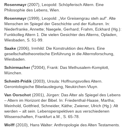
Rosenmayr
(2007), Leopold: Schöpferisch Altern. Eine
Philosophie des Lebens, Wien.
Rosenmayr
(1999), Leopold: „Vor Greisengrau steh auf“. Alte
Menschen im Spiegel der Geschichte und der Kulturen. In:
Niederfranke, Annette; Naegele, Gerhard; Frahm, Eckhard (Hg.):
Funkkolleg Altern 1. Die vielen Gesichter des Alterns, Opladen,
Wiesbaden, S. 51-99.
Saake
(2006), Irmhild: Die Konstruktion des Alters. Eine
gesellschaftstheoretische Einführung in die Alternsforschung,
Wiesbaden.
6
Schirrmacher
(
2004), Frank: Das Methusalem-Komplott,
München.
Schmitt-Pridik
(2003), Ursula: Hoffnungsvolles Altern.
Gerontologische Bibelauslegung, Neukirchen-Vluyn.
Van Oorschot
(2001), Jürgen: Das Alter als Spiegel des Lebens
– Altern im Horizont der Bibel. In: Friedenthal-Haase, Martha;
Meinhold, Gottfried, Schneider, Käthe; Zwiener, Ulrich (Hg.): Alt
werden – alt sein. Lebensperspektiven aus verschiedenen
Wissenschaften, Frankfurt a.M., S. 65-78.
Wolff
(2010), Hans Walter: Anthropologie des Alten Testaments.