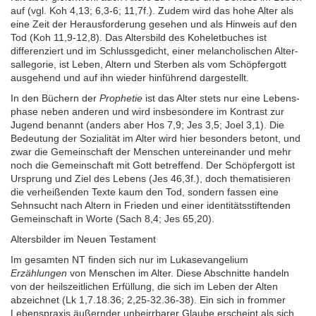
auf (vgl. Koh 4,13; 6,3-6; 11,7f.). Zudem wird das hohe Alter als
eine Zeit der Heraus­forderung gesehen und als Hinweis auf den
Tod (Koh 11,9-12,8). Das Altersbild des Kohelet­buches ist
differenziert und im Schluss­gedicht, einer melan­cholischen Alter­
sallegorie, ist Leben, Altern und Sterben als vom Schöpfer­gott
ausgehend und auf ihn wieder hinführend darge­stellt.
In den Büchern der
Prophetie
ist das Alter stets nur eine Lebens­
phase neben anderen und wird insbesondere im Kontrast zur
Jugend benannt (anders aber Hos 7,9; Jes 3,5; Joel 3,1). Die
Bedeutung der Sozialität im Alter wird hier besonders betont, und
zwar die Gemein­schaft der Menschen unter­einander und mehr
noch die Gemein­schaft mit Gott betreffend. Der Schöpfer­gott ist
Ursprung und Ziel des Lebens (Jes 46,3f.), doch thema­tisieren
die ver­heißenden Texte kaum den Tod, sondern fassen eine
Sehn­sucht nach Altern in Frieden und einer identitäts­stiftenden
Gemein­schaft in Worte (Sach 8,4; Jes 65,20).
Altersbilder im Neuen Testament
Im gesamten NT finden sich nur im Lukas­evangelium
Erzählungen
von Menschen im Alter. Diese Abschnitte handeln
von der heils­zeitlichen Erfüllung, die sich im Leben der Alten
abzeichnet (Lk 1,7.18.36; 2,25-32.36-38).
Ein sich in frommer
Lebens­praxis äußernder unbeirr­barer Glaube erscheint als sich