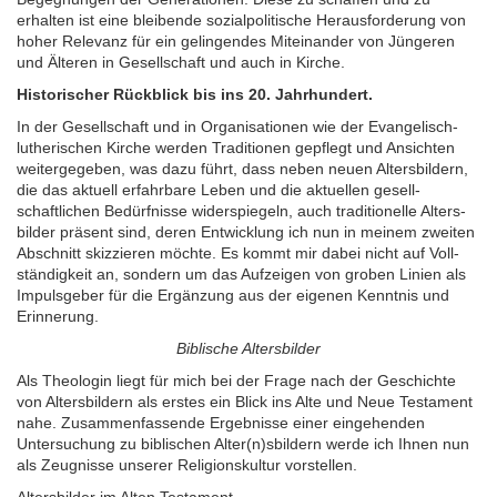
erhalten ist eine bleibende sozialpolitische Herausforderung von
hoher Relevanz für ein gelingendes Miteinander von Jüngeren
und Älteren in Gesellschaft und auch in Kirche.
Historischer Rückblick bis ins 20. Jahrhundert.
In der Gesell­schaft und in Organi­sationen wie der Evangelisch-
lutherischen Kirche werden Traditionen gepflegt und Ansichten
weitergegeben, was dazu führt, dass neben neuen Alters­bildern,
die das aktuell erfahrbare Leben und die aktuellen gesell­
schaftlichen Bedürfnisse widerspiegeln, auch traditi­onelle Alters­
bilder präsent sind, deren Ent­wicklung ich nun in meinem zweiten
Abschnitt skizzieren möchte. Es kommt mir dabei nicht auf Voll­
ständigkeit an, sondern um das Aufzeigen von groben Linien als
Impuls­geber für die Ergänzung aus der eigenen Kenntnis und
Erinnerung.
Biblische Altersbilder
Als Theologin liegt für mich bei der Frage nach der Geschichte
von Alters­bildern als erstes ein Blick ins Alte und Neue Testament
nahe. Zusammen­fassende Ergebnisse einer eingehenden
Untersuchung zu biblischen Alter(n)sbildern werde ich Ihnen nun
als Zeugnisse unserer Religionskultur vorstellen.