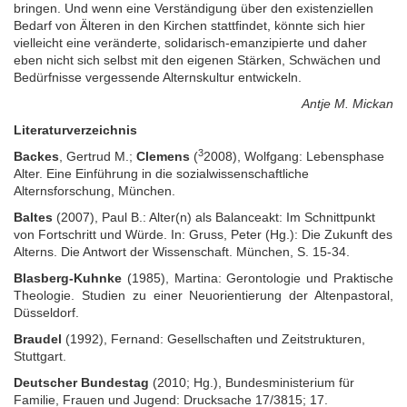
bringen. Und wenn eine Verständigung über den existenziellen
Bedarf von Älteren in den Kirchen statt­findet, könnte sich hier
vielleicht eine veränderte, solidarisch-emanzipierte und daher
eben nicht sich selbst mit den eigenen Stärken, Schwächen und
Bedürf­nisse vergessende Alterns­kultur entwickeln.
Antje M. Mickan
Literaturverzeichnis
3
Backes
, Gertrud M.;
Clemens
(
2008), Wolfgang: Lebensphase
Alter. Eine Einführung in die sozialwissenschaftliche
Alternsforschung, München.
Baltes
(2007), Paul B.: Alter(n) als Balanceakt: Im Schnittpunkt
von Fortschritt und Würde. In: Gruss, Peter (Hg.): Die Zukunft des
Alterns. Die Antwort der Wissenschaft. München, S. 15-34.
Blasberg-Kuhnke
(1985), Martina: Gerontologie und Praktische
Theologie. Studien zu einer Neuorientierung der Altenpastoral,
Düsseldorf.
Braudel
(1992), Fernand: Gesellschaften und Zeitstrukturen,
Stuttgart.
Deutscher Bundestag
(2010; Hg.), Bundesministerium für
Familie, Frauen und Jugend: Drucksache 17/3815; 17.