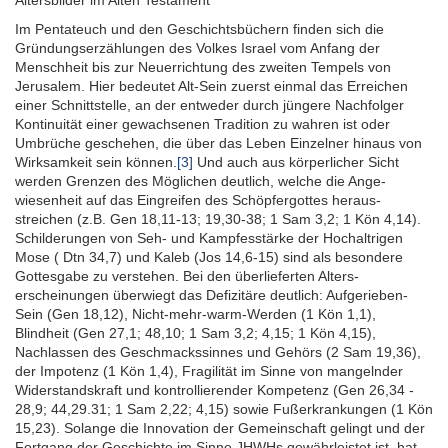
Altersbilder im Alten Testament
Im Pentateuch und den Geschichts­büchern finden sich die
Gründungs­erzählungen des Volkes Israel vom Anfang der
Menschheit bis zur Neuerrichtung des zweiten Tempels von
Jerusalem. Hier bedeutet Alt-Sein zuerst einmal das Erreichen
einer Schnitt­stelle,
an der entweder durch jüngere Nachfolger
Kontinuität einer gewachsenen Tradition zu wahren ist oder
Umbrüche geschehen, die über das Leben Einzelner hinaus von
Wirk­samkeit sein können.
[3]
Und auch aus körperlicher Sicht
werden Grenzen des Möglichen deutlich, welche die Ange­
wiesenheit auf das Eingreifen des Schöpfer­gottes heraus­
streichen (z.B. Gen 18,11-13; 19,30-38; 1 Sam 3,2; 1 Kön 4,14).
Schilderungen von Seh- und Kampfes­stärke der Hoch­altrigen
Mose ( Dtn 34,7) und Kaleb (Jos 14,6-15) sind als besondere
Gottes­gabe zu verstehen. Bei den überlieferten Alters­
erscheinungen überwiegt das Defizitäre deutlich: Aufgerieben-
Sein (Gen 18,12), Nicht-mehr-warm-Werden (1 Kön 1,1),
Blindheit (Gen 27,1; 48,10; 1 Sam 3,2; 4,15; 1 Kön 4,15),
Nachlassen des Geschmacks­sinnes und Gehörs (2 Sam 19,36),
der Impotenz (1 Kön 1,4), Fragilität im Sinne von mangelnder
Wider­standskraft und kontrol­lierender Kompetenz (Gen 26,34 -
28,9; 44,29.31; 1 Sam 2,22; 4,15) sowie Fußer­krankungen (1 Kön
15,23). Solange die Innovation der Gemein­schaft gelingt und der
Fortgang der Geschichte im Sinne JHWHs gewährleistet ist, hat