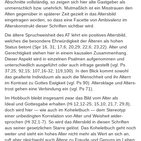
Abschnitte vollständig, so zeigen sich hier alte Gast­geber als
unmenschlich bzw. unehrlich. Mut­maßlich ist ein Misstrauen den
Alten gegenüber in späterer Zeit gezielt in das Alters­bild
eingetragen worden, so dass eine Facette von Ambivalenz im
Alters­konstrukt dieser Schriften sichtbar wird.
Die ältere Spruch­weisheit des AT lehrt ein positives Alters­bild,
welches die besondere Ehr­würdigkeit der Älteren als hohen
Status betont (Spr 16, 31; 17,6; 20,29; 22,6; 23,22). Alter und
Gerechtig­keit stehen hier in einem kausalen Zusammen­hang.
Dieser Aspekt wird in einzelnen Psalmen aufge­nommen und
unterschiedlich ausgeführt oder auch infrage gestellt
(vgl. Ps
37,25; 92,15; 107,16-32; 119,100). In den Blick kommt sowohl
das gealterte Individuum als auch die Mensch­heit und ihr Altern
im Kontrast zu Gottes Ewigkeit (vgl. Ps 90). Alters­klage und Alters­
trost gehen eine Verbindung ein (vgl. Ps 71).
Im Hiobbuch bleibt insgesamt zwar das Bild vom Alter als
Ideal und Gottes­gabe erhalten (Hi 12,12-25; 15,10; 21,7; 29,8),
doch wird hier — wie auch im Kohelet­buch — dem Stereo­typ
einer unbe­dingten Korrelation von Alter und Weis­heit wider­
sprochen (Hi 32,1-7). So wird das Alters­bild in diesen Schriften
aus seiner gesetz­lichen Starre gelöst. Das Kohelet­buch geht noch
weiter und sieht ein hohes Alter nicht mehr als Wert an sich an,
ruft aber gleich­wohl auch Ältere zu Freude und Genuss im Leben