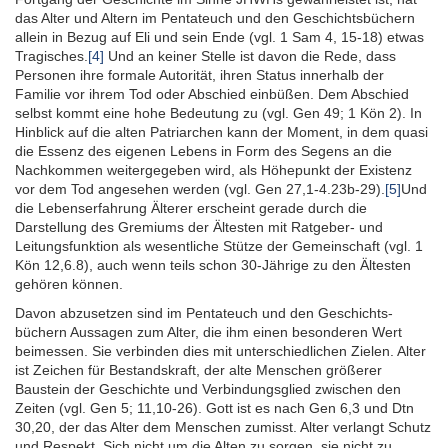
das Alter und Altern im Pentateuch und den Geschichts­büchern
allein in Bezug auf Eli und sein Ende (vgl. 1 Sam 4, 15-18) etwas
Tragisches.
[4]
Und an keiner Stelle ist davon die Rede, dass
Personen ihre formale Autorität, ihren Status innerhalb der
Familie vor ihrem Tod oder Abschied einbüßen. Dem Abschied
selbst kommt eine hohe Bedeutung zu (vgl. Gen 49; 1 Kön 2). In
Hinblick auf die alten Patriarchen kann der Moment, in dem quasi
die Essenz des eigenen Lebens in Form des Segens an die
Nach­kommen weiter­gegeben wird, als Höhe­punkt der Existenz
vor dem Tod ange­sehen werden (vgl. Gen 27,1-4.23b-29).
[5]
Und
die Lebens­erfahrung Älterer erscheint gerade durch die
Darstellung des Gremiums der Ältesten mit Ratgeber- und
Leitungs­funktion als wesentliche Stütze der Gemeinschaft (vgl. 1
Kön 12,6.8), auch wenn teils schon 30-Jährige zu den Ältesten
gehören können.
Davon abzusetzen sind im Pentateuch und den Geschichts­
büchern Aussagen zum Alter, die ihm einen besonderen Wert
beimessen. Sie verbinden dies mit unter­schiedlichen Zielen. Alter
ist Zeichen für Bestands­kraft, der alte Menschen größerer
Baustein der Geschichte und Verbindungs­glied zwischen den
Zeiten (vgl. Gen 5; 11,10-26). Gott ist es nach Gen 6,3 und Dtn
30,20, der das Alter dem Menschen zumisst. Alter verlangt Schutz
und Respekt. Sich nicht um die Alten zu sorgen, sie nicht zu