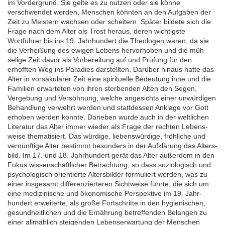
im Vorder­grund. Sie gelte es zu nutzen oder sie könne
verschwendet werden, Menschen könnten an den Auf­gaben der
Zeit zu Meistern wachsen oder scheitern. Später bildete sich die
Frage nach dem Alter als Trost heraus, deren wichtigste
Wortführer bis ins 19. Jahrhundert die Theologen waren, da sie
die Verheißung des ewigen Lebens hervor­hoben und die müh­
selige Zeit davor als Vorbe­reitung auf und Prüfung für den
erhofften Weg ins Paradies darstellten. Darüber hinaus hatte das
Alter in vor­säkularer Zeit eine spirituelle Bedeutung inne und die
Familien erwarteten von ihren sterbenden Alten den Segen,
Vergebung und Versöhnung, welche ange­sichts einer unwürdigen
Behand­lung verwehrt werden und statt­dessen Anklage vor Gott
erhoben werden konnte. Daneben wurde auch in der weltlichen
Literatur das Alter immer wieder als Frage der rechten Lebens­
weise thematisiert. Das würdige, liebens­würdige, fröhliche und
vernünftige Alter bestimmt besonders in der Auf­klärung das Alters­
bild. Im 17. und 18. Jahrhundert gerät das Alter außerdem in den
Fokus wissen­schaftlicher Betrachtung, so dass soziologisch und
psychologisch orientierte Alters­bilder formuliert werden, was zu
einer insgesamt differen­zierteren Sicht­weise führte, die sich um
eine medizinische und ökonomische Perspektive im 19. Jahr­
hundert erweiterte, als große Fort­schritte in den hygienischen,
gesund­heitlichen und die Ernährung betref­fenden Belangen zu
einer allmäh­lich steigenden Lebens­erwartung der Menschen