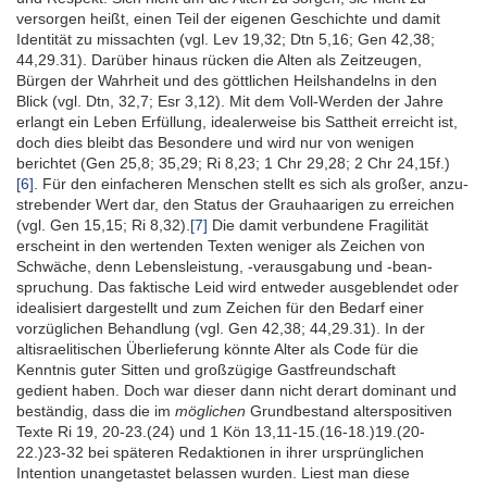
versorgen heißt, einen Teil der eigenen Geschichte und damit
Identität zu missachten (vgl. Lev 19,32; Dtn 5,16; Gen 42,38;
44,29.31). Darüber hinaus rücken die Alten als Zeit­zeugen,
Bürgen der Wahr­heit und des göttlichen Heils­handelns in den
Blick
(vgl. Dtn, 32,7; Esr 3,12). Mit dem Voll-Werden der Jahre
erlangt ein Leben Erfüllung, idealer­weise bis Sattheit erreicht ist,
doch dies bleibt das Besondere und wird nur von wenigen
berichtet (Gen 25,8; 35,29; Ri 8,23; 1 Chr 29,28; 2 Chr 24,15f.)
[6]
. Für den einfacheren Menschen stellt es sich als großer, anzu­
strebender Wert dar, den Status der Grau­haarigen zu erreichen
(vgl. Gen 15,15; Ri 8,32).
[7]
Die damit ver­bundene Fragilität
erscheint in den wertenden Texten weniger als Zeichen von
Schwäche, denn Lebens­leistung, -veraus­gabung und -bean­
spruchung. Das faktische Leid wird entweder ausge­blendet oder
idealisiert dargestellt und zum Zeichen für den Bedarf einer
vorzüg­lichen Behand­lung (vgl. Gen 42,38; 44,29.31). In der
altisraeli­tischen Über­lieferung könnte Alter als Code für die
Kenntnis guter Sitten und großzügige Gast­freundschaft
gedient haben. Doch war dieser dann nicht derart dominant und
beständig, dass die im
möglichen
Grund­bestand alterspositiven
Texte Ri 19, 20-23.(24) und 1 Kön 13,11-15.(16-18.)19.(20-
22.)23-32 bei späteren Redaktionen in ihrer ursprünglichen
Intention unangetastet belassen wurden. Liest man diese