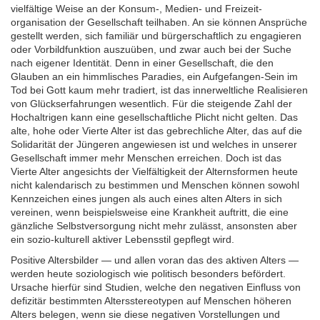
vielfältige Weise an der Konsum-, Medien- und Freizeit­
organisation der Gesell­schaft teil­haben. An sie können Ansprüche
gestellt werden, sich familiär und bürger­schaftlich zu engagieren
oder Vorbild­funktion auszu­üben, und zwar auch bei der Suche
nach eigener Identität. Denn in einer Gesell­schaft, die den
Glauben an ein himmlisches Paradies, ein Aufgefangen-Sein im
Tod bei Gott kaum mehr tradiert, ist das inner­weltliche Realisieren
von Glücks­erfahrungen wesentlich. Für die steigende Zahl der
Hoch­altrigen kann eine gesell­schaftliche Plicht nicht gelten. Das
alte, hohe oder Vierte Alter ist das gebrechliche Alter, das auf die
Solidarität der Jüngeren ange­wiesen ist und welches in unserer
Gesellschaft immer mehr Menschen erreichen. Doch ist das
Vierte Alter angesichts der Vielfältigkeit der Alterns­formen heute
nicht kalendarisch zu bestimmen und Menschen können sowohl
Kennzeichen eines jungen als auch eines alten Alters in sich
vereinen, wenn beispiels­weise eine Krankheit auftritt, die eine
gänzliche Selbst­versorgung nicht mehr zulässt, ansonsten aber
ein sozio-kulturell aktiver Lebensstil gepflegt wird.
Positive Altersbilder — und allen voran das des aktiven Alters —
werden heute soziologisch wie politisch besonders befördert.
Ursache hierfür sind Studien, welche den negativen Einfluss von
defizitär bestimmten Alters­stereotypen auf Menschen höheren
Alters belegen, wenn sie diese negativen Vor­stellungen und