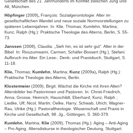
Gesellschaft des 21. Jahrhunderts im Konflikt zwischen Jung und
Alt, München.
Höpfinger
(2009)
,
François: Sozialgerontologie: Alter im
gesellschaftlichen Wandel und neue soziale Normvorstellungen zu
späteren Lebensjahren. In: Klie, Thomas; Kumlehn, Martina;
Kunz, Ralph (Hg.): Praktische Theologie des Alterns, Berlin, S. 55-
73.
Janssen
(2008), Claudia: „Sieh hin, es ist sehr gut“. Alter in der
Bibel. In: Rivuzumwami, Carmen; Schäfer-Bossert (Hg.), Stefani:
Aufbruch ins Alter. Ein Lese-, Denk- und Praxisbuch, Stuttgart, S.
11-18.
Klie,
Thomas;
Kumlehn
, Martina;
Kunz
(2009a)
,
Ralph (Hg.):
Praktische Theologie des Alterns, Berlin.
Klostermeier
(2009), Birgit: Wächst die Kirche mit ihren Alten?
Altersbilder bei Pastorinnen und Pastoren. In: Christ-Friedrich,
Anna; Grosse, Heinrich; Hauschildt, Eberhard; Kunz, Ralph ;
Liedke, Ulf; Nicol, Martin; Oelke, Harry; Schwab, Ulrich; Wagner-
Rau, Ulrike (Hg.): Pastoraltheologie. Wissenschaft und Praxis in
Kirche und Gesellschaft, 98. Jg., Göttingen, S. 360-379.
Kumlehn
, Martina;
Klie
(2009), Thomas (Hg.): Aging – Anti-Aging
– Pro Aging. Altersdiskurse in theologischer Deutung, Stuttgart.