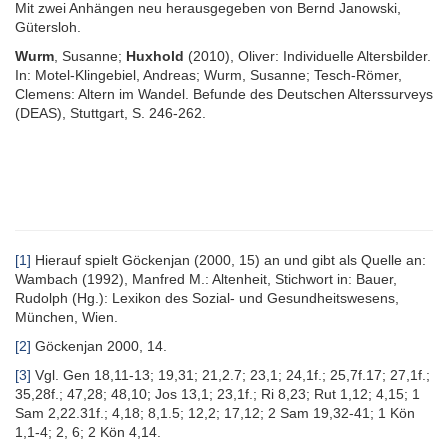
Mit zwei Anhängen neu herausgegeben von Bernd Janowski,
Gütersloh.
Wurm
, Susanne;
Huxhold
(2010), Oliver: Individuelle Altersbilder.
In: Motel-Klingebiel, Andreas; Wurm, Susanne; Tesch-Römer,
Clemens: Altern im Wandel. Befunde des Deutschen Alterssurveys
(DEAS), Stuttgart, S. 246-262.
[1]
Hierauf spielt Göckenjan (2000, 15) an und gibt als Quelle an:
Wambach (1992), Manfred M.: Altenheit, Stichwort in: Bauer,
Rudolph (Hg.): Lexikon des Sozial- und Gesundheitswesens,
München, Wien.
[2]
Göckenjan 2000, 14.
[3]
Vgl. Gen 18,11-13; 19,31; 21,2.7; 23,1; 24,1f.; 25,7f.17; 27,1f.;
35,28f.; 47,28; 48,10; Jos 13,1; 23,1f.; Ri 8,23; Rut 1,12; 4,15; 1
Sam 2,22.31f.; 4,18; 8,1.5; 12,2; 17,12; 2 Sam 19,32-41; 1 Kön
1,1-4; 2, 6; 2 Kön 4,14.