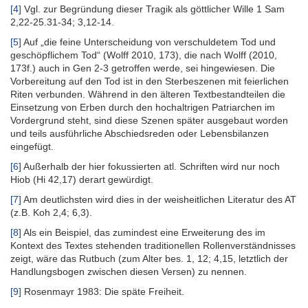
[4]
Vgl. zur Begründung dieser Tragik als göttlicher Wille 1 Sam
2,22-25.31-34; 3,12-14.
[5]
Auf „die feine Unterscheidung von verschuldetem Tod und
geschöpflichem Tod“ (Wolff 2010, 173), die nach Wolff (2010,
173f.) auch in Gen 2-3 getroffen werde, sei hingewiesen. Die
Vorbe­reitung auf den Tod ist in den Sterbe­szenen mit feierlichen
Riten verbunden. Während in den älteren Textbestandteilen die
Einsetzung von Erben durch den hoch­altrigen Patriarchen im
Vordergrund steht, sind diese Szenen später ausgebaut worden
und teils ausführliche Abschieds­reden oder Lebens­bilanzen
eingefügt.
[6]
Außerhalb der hier fokussierten atl. Schriften wird nur noch
Hiob (Hi 42,17) derart gewürdigt.
[7]
Am deutlichsten wird dies in der weisheit­lichen Literatur des AT
(z.B. Koh 2,4; 6,3).
[8]
Als ein Beispiel, das zumindest eine Erweiterung des im
Kontext des Textes stehenden traditionellen Rollen­verständnisses
zeigt, wäre das Rutbuch (zum Alter bes. 1, 12; 4,15, letztlich der
Handlungs­bogen zwischen diesen Versen) zu nennen.
[9]
Rosenmayr 1983: Die späte Freiheit.