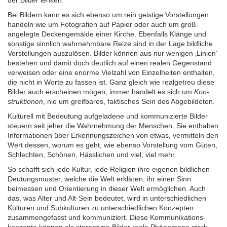
der
Bilder
lenken.
Bei Bildern kann es sich ebenso um rein geistige Vor­stellungen
handeln wie um Fotografien auf Papier oder auch um groß­
angelegte Decken­gemälde einer Kirche. Ebenfalls Klänge und
sonstige sinnlich wahrnehm­bare Reize sind in der Lage bildliche
Vor­stellungen auszulösen. Bilder können aus nur wenigen ‚Linien‘
bestehen und damit doch deutlich auf einen realen Gegen­stand
verweisen oder eine enorme Viel­zahl von Einzel­heiten enthalten,
die nicht in Worte zu fassen ist. Ganz gleich wie realgetreu diese
Bilder auch erscheinen mögen, immer handelt es sich um
Kon­
struktionen
, nie um greifbares, faktisches Sein des Abge­bildeten.
Kulturell mit Bedeutung aufge­ladene und kommunizierte Bilder
steuern seit jeher die Wahr­nehmung der Menschen. Sie enthalten
Informationen über Erkennungs­zeichen von etwas, vermitteln den
Wert dessen, worum es geht, wie ebenso Vorstellung vom Guten,
Schlechten, Schönen, Hässlichen und viel, viel mehr.
So schafft sich jede Kultur, jede Religion ihre eigenen bildlichen
Deutungs­muster, welche die Welt erklären, ihr einen Sinn
beimessen und Orientierung in dieser Welt ermöglichen. Auch
das, was Alter und Alt-Sein bedeutet, wird in unterschied­lichen
Kulturen und Sub­kulturen zu unterschied­lichen Konzepten
zusammen­gefasst und kommuniziert. Diese Kommunikations­