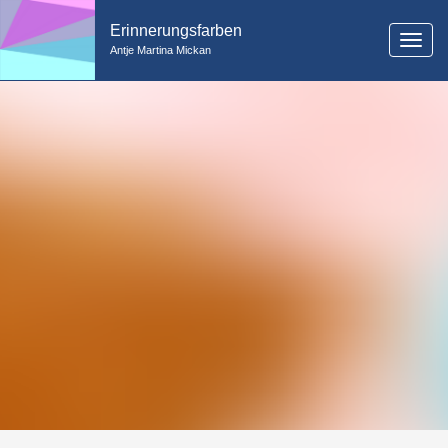
Erinnerungsfarben
Toggl
Antje Martina Mickan
navig