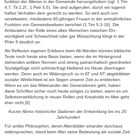
funktion der Älteren in der Gemeinde hervor­gehoben (vgl. 1 Tim
4,7; Tit 2,2f., 1 Petr 5,5). Sie sind aufge­rufen, durch ein tugend­
haftes Verhalten dem gerecht zu werden. So wird auch von
verwit­weten, mindestens 60-jährigen Frauen in der amts­ähnlichen
Funktion von Gemeinde­witwen berichtet (1 Tim 5,3-16). Die
Ambivalenz der Rolle eines alten Menschen zwischen Ehr­
würdigkeit und Schwach­heit oder gar Miss­achtung klingt in der
Phlm 9 deutlich an.
Als Reflexion eigenen Erlebens beim Alt-Werden können biblische
Texte noch heute eine Basis bieten, wenn die im Hinter­grund
stehenden antiken Normen und streng patri­archalisch geordneten
Sozial­gefüge nicht unhinter­fragt bleibend ins Heute über­tragen
werden. Denn auch im Wider­spruch zu in AT und NT abgebildeter
sozialer
Wirklich­keit ist ein Segen unserer Zeit zu entdecken.
Wenn es um das Mit­einander der Genera­tionen geht, haben
diese Schriften sicher noch heute einiges zu bieten, wenn es um
Selbst­ver­wirklichung in neuen Rollen und Kreativität im Alter geht,
eher nicht.
[8]
Kurzer Abriss historische Stationen der Entwicklung bis ins 20.
Jahrhundert
Für antike Philosophen, deren Alters­bilder einander durchaus
wider­sprachen, stand beim Alter seine Bedeu­tung als soziale
Zeit