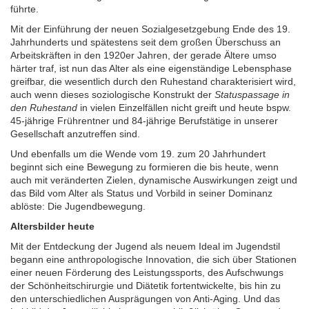
führte.
Mit der Einführung der neuen Sozial­gesetz­gebung Ende des 19.
Jahrhunderts und spätestens seit dem großen Überschuss an
Arbeits­kräften in den 1920er Jahren, der gerade Ältere umso
härter traf, ist nun das Alter als eine eigen­ständige Lebens­phase
greifbar, die wesent­lich durch den Ruhe­stand charakterisiert wird,
auch wenn dieses sozio­logische Konstrukt der
Status­passage in
den Ruhestand
in vielen Einzel­fällen nicht greift und heute bspw.
45-jährige Früh­rentner und 84-jährige Berufs­tätige in unserer
Gesell­schaft anzu­treffen sind.
Und ebenfalls um die Wende vom 19. zum 20 Jahr­hundert
beginnt sich eine Bewegung zu formieren die bis heute, wenn
auch mit veränderten Zielen, dynamische Aus­wirkungen zeigt und
das Bild vom Alter als Status und Vorbild in seiner Dominanz
ablöste: Die Jugend­bewegung.
Altersbilder heute
Mit der Entdeckung der Jugend als neuem Ideal im Jugendstil
begann eine anthropo­logische Innovation, die sich über Stationen
einer neuen Förderung des Leistungs­sports, des Aufschwungs
der Schönheits­chirurgie und Diätetik fortent­wickelte, bis hin zu
den unterschied­lichen Aus­prägungen von Anti-Aging. Und das