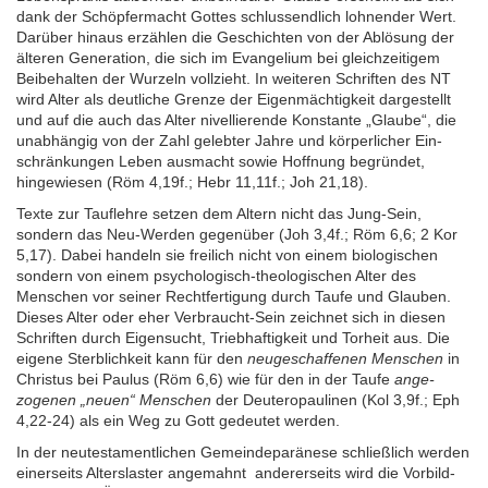
dank der Schöpfer­macht Gottes schluss­endlich lohnender Wert.
Darüber hinaus erzählen die Geschichten von der Ablösung der
älteren Generation, die sich im Evangelium bei gleich­zeitigem
Beibehalten der Wurzeln vollzieht. In weiteren Schriften des NT
wird Alter als deutliche Grenze der Eigen­mächtigkeit dargestellt
und auf die auch das Alter nivellie­rende Konstante „Glaube“, die
unabhängig von der Zahl gelebter Jahre und körperlicher Ein­
schränkungen Leben ausmacht sowie Hoffnung begründet,
hinge­wiesen (Röm 4,19f.; Hebr 11,11f.; Joh 21,18).
Texte zur Tauf­lehre setzen dem Altern nicht das Jung-Sein,
sondern das Neu-Werden gegen­über (Joh 3,4f.; Röm 6,6; 2 Kor
5,17). Dabei handeln sie freilich nicht von einem bio­logischen
sondern von einem psycho­logisch-theo­logischen Alter des
Menschen vor seiner Recht­fertigung durch Taufe und Glauben.
Dieses Alter oder eher Verbraucht-Sein zeichnet sich in diesen
Schriften durch Eigen­sucht, Trieb­haftigkeit und Torheit aus. Die
eigene Sterb­lichkeit kann für den
neuge­schaffenen Menschen
in
Christus bei Paulus (Röm 6,6)
wie für den in der Taufe
ange­
zogenen „neuen“
Menschen
der Deutero­paulinen (Kol 3,9f.; Eph
4,22-24) als ein Weg zu Gott gedeutet werden.
In der neutesta­mentlichen Gemeinde­paränese schließlich werden
einerseits Alters­laster ange­mahnt andererseits wird die Vorbild­