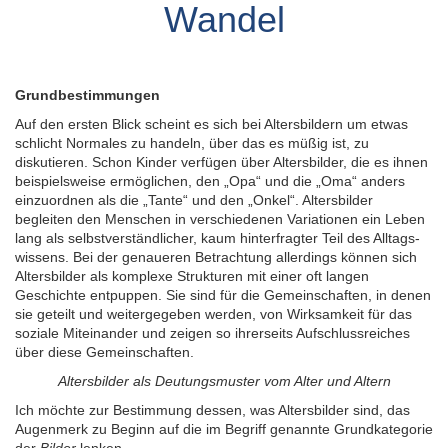
Wandel
Grundbestimmungen
Auf den ersten Blick scheint es sich bei Alters­bildern um etwas
schlicht Normales zu handeln, über das es müßig ist, zu
diskutieren. Schon Kinder verfügen über Alters­bilder, die es ihnen
beispiels­weise ermöglichen, den „Opa“ und die „Oma“ anders
einzuordnen als die „Tante“ und den „Onkel“. Alters­bilder
begleiten den Menschen in verschie­denen Variationen ein Leben
lang als selbstver­ständlicher, kaum hinterfragter Teil des Alltags­
wissens. Bei der genaueren Betrachtung allerdings können sich
Altersbilder als komplexe Strukturen mit einer oft langen
Geschichte entpuppen. Sie sind für die Gemeinschaften, in denen
sie geteilt und weitergegeben werden, von Wirksamkeit für das
soziale Miteinander und zeigen so ihrerseits Aufschlussreiches
über diese Gemeinschaften.
Altersbilder als Deutungs­muster vom Alter und Altern
Ich möchte zur Bestimmung dessen, was Altersbilder sind, das
Augen­merk zu Beginn auf die im Begriff genannte Grund­kategorie