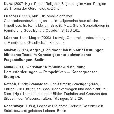
Kunz
(2007; Hg.), Ralph: Religiöse Begleitung im Alter. Religion
als Thema der Gerontologie, Zürich.
Lüscher
(2000), Kurt: Die Ambivalenz von
Generationenbeziehungen — eine allgemeine heuristische
Hypothese. In: Kohli, Martin; Szydlik, Marc (Hg.): Generationen in
Familie und Gesellschaft, Opladen, S. 138-161.
Lüscher
, Kurt;
Liegle
(2003), Ludwig: Generationenbeziehungen
in Familie und Gesellschaft. Konstanz.
Mickan (2015), Antje: „Sieh doch: Ich bin alt!“ Deutungen
biblischer Texte im Kontext geronto-poimenischer
Fragestellungen, Berlin.
Mulia (2011), Christian: Kirchliche Altenbildung.
Herausforderungen — Perspektiven — Konsequenzen,
Stuttgart.
Ratsch
, Ulrich;
Stamatescu
, Ion-Olimpiu;
Stoellger
(2009),
Philipp: Zur Einführung: Was Bilder vermögen und was nicht. In:
Dies. (Hg.): Kompetenzen der Bilder. Funktion und Grenzen des
Bildes in den Wissenschaften, Tübingen, S. 3-29.
Rosenmayr
(1983), Leopold: Die späte Freiheit. Das Alter ein
Stück bewusst gelebten Lebens, Berlin.